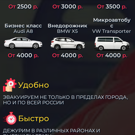
2500
3000
3500
От
р.
От
р.
От
р.
Микроавтобу
Бизнес класс
Внедорожник
с
Audi A8
BMW X5
VW Transporter
4000
4000
4000
От
р.
От
р.
От
р.
Удобно
ЭВАКУИРУЕМ НЕ ТОЛЬКО В ПРЕДЕЛАХ ГОРОДА,
НО И ПО ВСЕЙ РОССИИ
Быстро
ДЕЖУРИМ В РАЗЛИЧНЫХ РАЙОНАХ И