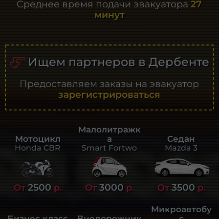
Среднее время подачи эвакуатора
27
минут
Ищем партнеров в Дербенте
Предоставляем заказы на эвакуатор
зарегистрироваться
Малолитражк
а
Седан
Мотоцикл
Smart Fortwo
Mazda 3
Honda CBR
2500
3000
3500
От
р.
От
р.
От
р.
Микроавтобу
Бизнес класс
Внедорожник
с