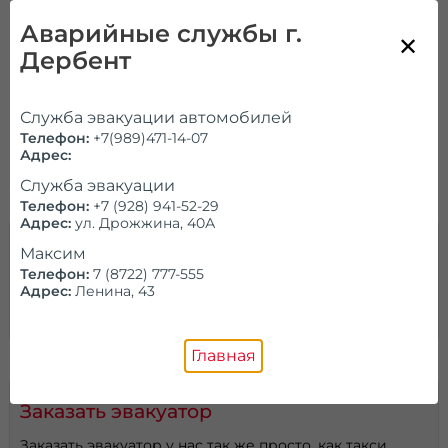
Эвакуатор в Дербенте и области необходим, если
Аварийные службы г.
техника оказалась в водоеме или снежном заносе,
получила сильные дефекты при ДТП. В отдельных
Дербент
ситуациях погрузка на платформу является
сложной, требует привлечения дополнительной
спецтехники. Стоимость зависит от типа и
Служба эвакуации автомобилей
количества используемого оборудования,
Телефон:
+7(989)471-14-07
необходимости привлечения кранов-
Адрес:
манипуляторов, затраченного на предоставление
услуг времени.
Служба эвакуации
Телефон:
+7 (928) 941-52-29
Адрес:
ул. Дрожжина, 40А
Вызвать эвакуатор
Максим
Телефон:
7 (8722) 777-555
Вызвать эвакуатор срочно в нашей компании можно
Адрес:
Ленина, 43
по телефону, через обратную форму или калькулятор
цены.
Главная
Заказать эвакуатор
Заказать эвакуатор у нас так же просто, как такси.