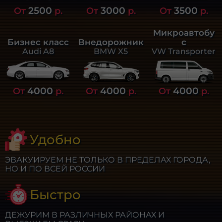
2500
3000
3500
От
р.
От
р.
От
р.
Микроавтобу
Бизнес класс
Внедорожник
с
Audi A8
BMW X5
VW Transporter
4000
4000
4000
От
р.
От
р.
От
р.
Удобно
ЭВАКУИРУЕМ НЕ ТОЛЬКО В ПРЕДЕЛАХ ГОРОДА,
НО И ПО ВСЕЙ РОССИИ
Быстро
ДЕЖУРИМ В РАЗЛИЧНЫХ РАЙОНАХ И