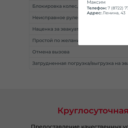
Максим
Блокировка колес, 1 колесо
Телефон:
7 (8722) 7
Адрес:
Ленина, 43
Неисправное рулевое управление
Наценка за эвакуатор манипулятор
Простой по желанию/вине клиента 30 
Отмена вызова
Затрудненная погрузка/выгрузка на эв
Круглосуточная
Предоставление качественных ус