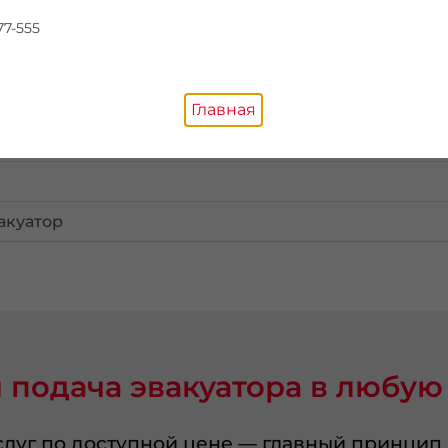
77-555
Главная
мин.
акуатор
 подача эвакуатора в любую
луг по доступной цене — главный принцип