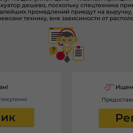
акуатор дешево, поскольку спецтехника пр
малейших промедлений приедут на выручку
евозки технику, вне зависимости от распо
ам!
Ищем 
глосуточно
Предоста
ник
Ре