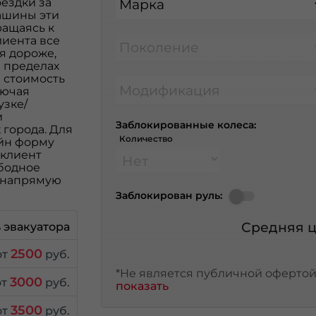
ездки за
Марка
ашины эти
ращаясь к
лиента все
Поколение
я дороже,
в пределах
ю стоимость
Модификация
лючая
узке/
и
Заблокированные колеса:
города. Для
Количество
айн форму
 клиент
бодное
о напрямую
Заблокирован руль:
Средняя ц
 эвакуатора
2500
от
руб.
*Не является публичной офертой,
3000
от
руб.
показать
3500
от
руб.