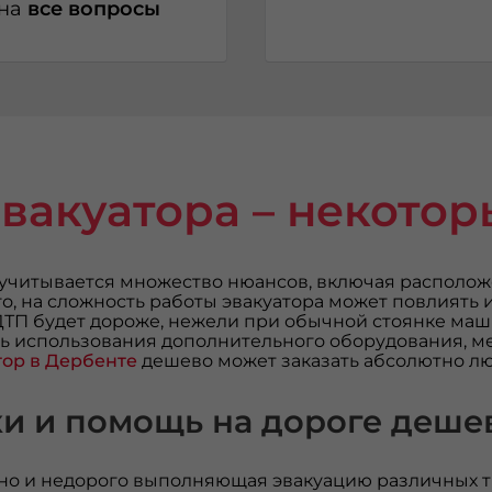
 на
все вопросы
эвакуатора – некото
учитывается множество нюансов, включая расположе
того, на сложность работы эвакуатора может повлиять
е ДТП будет дороже, нежели при обычной стоянке м
ть использования дополнительного оборудования, м
тор в Дербенте
дешево может заказать абсолютно лю
ки и помощь на дороге деше
нно и недорого выполняющая эвакуацию различных т