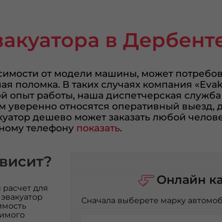
вакуатора в Дербент
симости от модели машины, может потребов
ая поломка. В таких случаях компания «Evak
й опыт работы, наша диспетчерская служба
м уверенно относятся оперативный выезд, 
куатор дешево может заказать любой челове
тному телефону
показать
.
ависит?
Онлайн к
 расчет для
 эвакуатор
Сначала выберете марку автомоб
имость
зимого