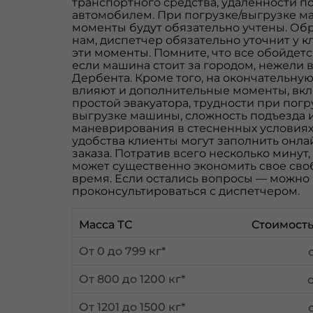
транспортного средства, удаленности по
автомобилем. При погрузке/выгрузке м
моменты будут обязательно учтены. Об
нам, диспетчер обязательно уточнит у к
эти моменты. Помните, что все обойдетс
если машина стоит за городом, нежели 
Дербента. Кроме того, на окончательну
влияют и дополнительные моменты, вк
простой эвакуатора, трудности при погр
выгрузке машины, сложность подъезда 
маневрирования в стесненных условиях 
удобства клиенты могут заполнить онл
заказа. Потратив всего несколько минут,
может существенно экономить свое сво
время. Если остались вопросы — можн
проконсультироваться с диспетчером.
Масса ТС
Стоимость
От 0 до 799 кг*
От 800 до 1200 кг*
От 1201 до 1500 кг*