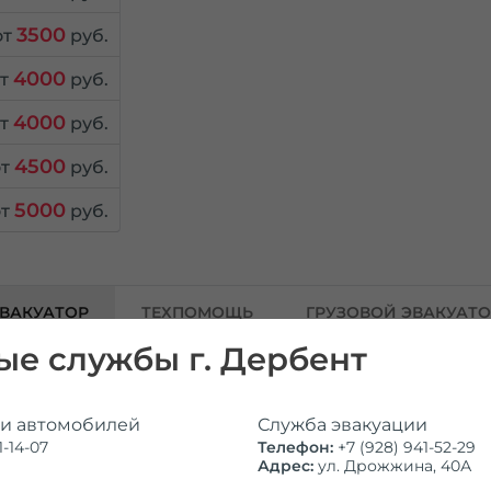
3500
от
руб.
4000
от
руб.
4000
от
руб.
4500
от
руб.
5000
от
руб.
ВАКУАТОР
ТЕХПОМОЩЬ
ГРУЗОВОЙ ЭВАКУАТ
е службы г. Дербент
ии автомобилей
Служба эвакуации
стоимость
-14-07
Телефон:
+7 (928) 941-52-29
Адрес:
ул. Дрожжина, 40А