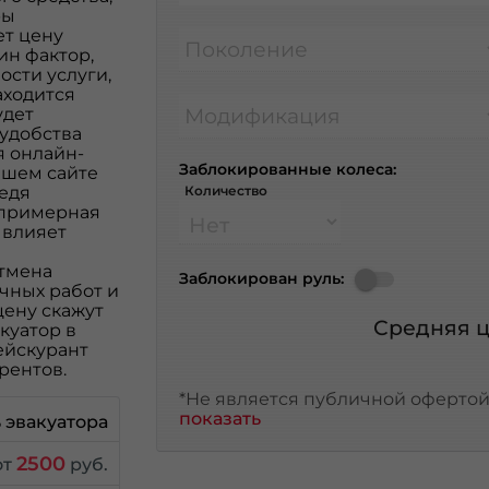
ры
ет цену
Поколение
ин фактор,
ости услуги,
аходится
Модификация
удет
 удобства
я онлайн-
Заблокированные колеса:
ашем сайте
ведя
Количество
 примерная
 влияет
отмена
Заблокирован руль:
чных работ и
цену скажут
Средняя ц
куатор в
ейскурант
рентов.
*Не является публичной офертой,
показать
 эвакуатора
2500
от
руб.