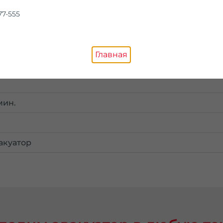
стоимость
77-555
Главная
мин.
акуатор