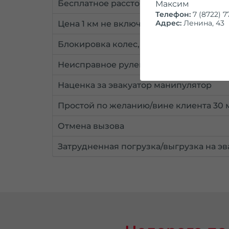
Бесплатное расстояние включенное в 
Максим
Телефон:
7 (8722) 7
Адрес:
Ленина, 43
Цена 1 км не включенного в стоимость
Блокировка колес, 1 колесо
Неисправное рулевое управление
Наценка за эвакуатор манипулятор
Простой по желанию/вине клиента 30 
Отмена вызова
Затрудненная погрузка/выгрузка на эв