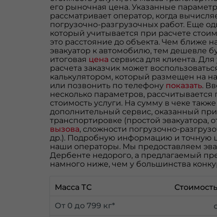
его рыночная цена. Указанные парамет
рассматривает оператор, когда вычисля
погрузочно-разгрузочных работ. Еще од
который учитывается при расчете стоим
это расстояние до объекта. Чем ближе н
эвакуатор к автомобилю, тем дешевле б
итоговая
цена
сервиса для клиента. Для
расчета заказчик может воспользоватьс
калькулятором, который размещен на н
или позвонить по телефону
показать
. В
несколько параметров, рассчитывается
стоимость услуги. На сумму в чеке также
дополнительный сервис, оказанный при
транспортировке (простой эвакуатора, 
вызова
, сложности погрузочно-разгрузо
др.). Подробную информацию и точную 
наши операторы. Мы предоставляем эва
Дербенте недорого, а предлагаемый пр
намного ниже, чем у большинства конку
Масса ТС
Стоимость
От 0 до 799 кг*