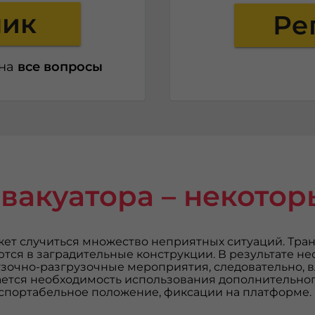
ник
Ре
 на
все вопросы
эвакуатора – некото
жет случиться множество неприятных ситуаций. Тра
аются в заградительные конструкции. В результате н
зочно-разгрузочные мероприятия, следовательно, в
ется необходимость использования дополнительног
нспортабельное положение, фиксации на платформе.