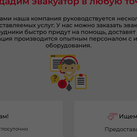
дадим эвакуатор в любую то
ками наша компания руководствуется неско
ставляемых услуг. У нас можно заказать эва
рудники быстро придут на помощь, доставят
уация производится опытным персоналом с 
оборудования.
ам!
Ищем 
глосуточно
Предоста