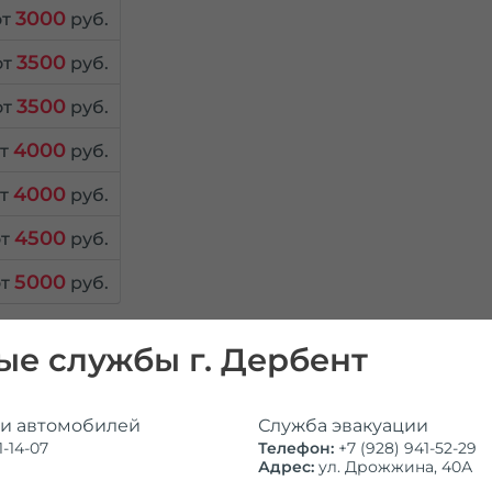
3000
от
руб.
3500
от
руб.
3500
от
руб.
4000
от
руб.
4000
от
руб.
4500
от
руб.
5000
от
руб.
е службы г. Дербент
ВАКУАТОР
ТЕХПОМОЩЬ
ГРУЗОВОЙ ЭВАКУАТ
ии автомобилей
Служба эвакуации
-14-07
Телефон:
+7 (928) 941-52-29
Адрес:
ул. Дрожжина, 40А